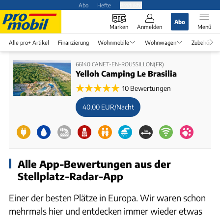
Abo
Hefte
Produkte
Abo
Marken
Anmelden
Menü
Alle pro+ Artikel
Finanzierung
Wohnmobile
Wohnwagen
Zubehör
66140 CANET-EN-ROUSSILLON(FR)
Yelloh Camping Le Brasilia
10 Bewertungen
40,00 EUR/Nacht
Alle App-Bewertungen aus der
Stellplatz-Radar-App
Einer der besten Plätze in Europa. Wir waren schon
mehrmals hier und entdecken immer wieder etwas