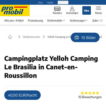
Abo
Hefte
Produkte
Abo
Marken
Anmelden
Menü
Alle pro+ Artikel
Finanzierung
Wohnmobile
Wohnwagen
Zubehör
Stellplatzsuche
Yelloh Camping Le Brasilia in Canet-en-Roussillon
10 Bilder
© Yelloh Village Le Brasilia
Campingplatz Yelloh Camping
Le Brasilia in Canet-en-
Roussillon
40,00 EUR/Nacht
10 Bewertungen