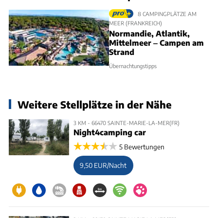
8 CAMPINGPLÄTZE AM
MEER (FRANKREICH)
Normandie, Atlantik,
Mittelmeer ‒ Campen am
Strand
Übernachtungstipps
Weitere Stellplätze in der Nähe
3 KM - 66470 SAINTE-MARIE-LA-MER(FR)
Night4camping car
5 Bewertungen
9,50 EUR/Nacht