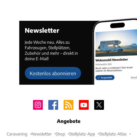
Newsletter
Jede Woche neu. Alles zu
Fahrzeugen, Stellplätzen,
Zubehör und mehr – direkt in
deine E-Mail!
Kostenlos abonnieren
Angebote
Caravaning
Newsletter
Shop
Stellplatz-App
Stellplatz-Atlas