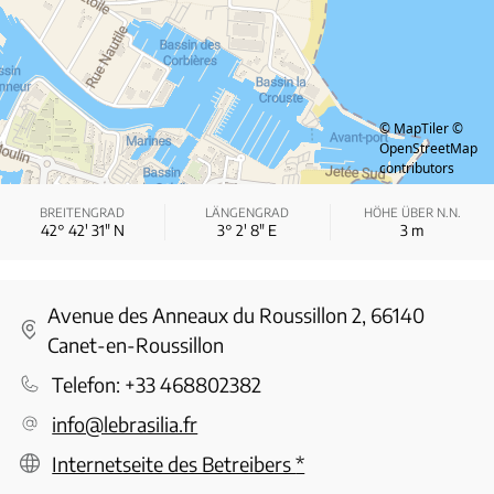
© MapTiler
©
OpenStreetMap
contributors
BREITENGRAD
LÄNGENGRAD
HÖHE ÜBER N.N.
42° 42′ 31″ N
3° 2′ 8″ E
3
m
Avenue des Anneaux du Roussillon 2, 66140
Canet-en-Roussillon
Telefon:
+33 468802382
info@lebrasilia.fr
Internetseite des Betreibers
*