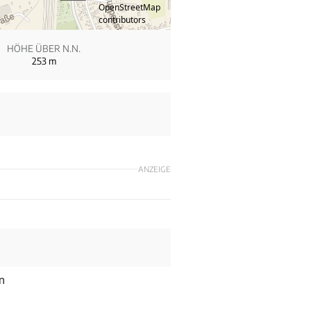
OpenStreetMap
contributors
HÖHE ÜBER N.N.
253
m
ANZEIGE
n