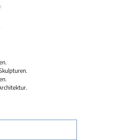
E
en.
Skulpturen.
en.
Architektur.