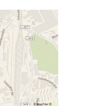
© MapTiler
©