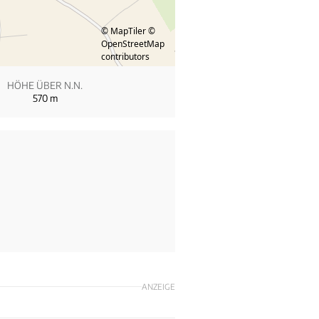
© MapTiler
©
OpenStreetMap
contributors
HÖHE ÜBER N.N.
570
m
ANZEIGE