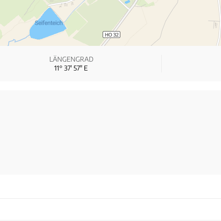
LÄNGENGRAD
11° 37′ 57″ E