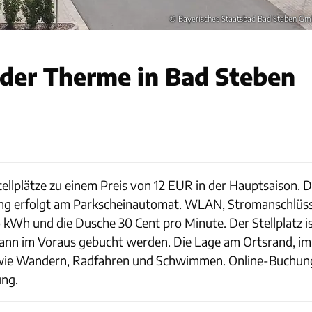
© Bayerisches Staatsbad Bad Steben G
 der Therme in Bad Steben
ellplätze zu einem Preis von 12 EUR in der Hauptsaison. 
hlung erfolgt am Parkscheinautomat. WLAN, Stromanschlüs
 kWh und die Dusche 30 Cent pro Minute. Der Stellplatz ist
kann im Voraus gebucht werden. Die Lage am Ortsrand, im
ten wie Wandern, Radfahren und Schwimmen. Online-Buchu
ung.