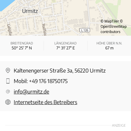
© MapTiler
©
OpenStreetMap
contributors
BREITENGRAD
LÄNGENGRAD
HÖHE ÜBER N.N.
50° 25′ 7″ N
7° 31′ 27″ E
67
m
Kaltenengerser Straße 3a, 56220 Urmitz
Mobil:
+49 176 18750175
info@urmitz.de
Internetseite des Betreibers
ANZEIGE