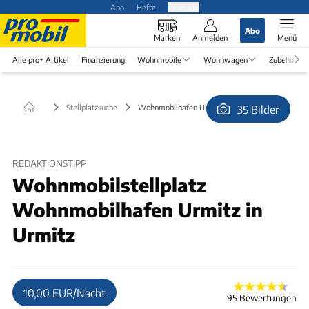
Abo
Hefte
Produkte
Abo
Marken
Anmelden
Menü
Alle pro+ Artikel
Finanzierung
Wohnmobile
Wohnwagen
Zubehör
Stellplatzsuche
Wohnmobilhafen Urmitz in Urmitz
35 Bilder
© Kemmer
REDAKTIONSTIPP
Wohnmobilstellplatz
Wohnmobilhafen Urmitz in
Urmitz
10,00 EUR/Nacht
95 Bewertungen