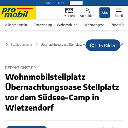
Abo
Hefte
Produkte
Abo
Marken
Anmelden
Menü
Alle pro+ Artikel
Finanzierung
Wohnmobile
Wohnwagen
Zubehör
Stellplatzsuche
Übernachtungsoase Stellplatz vor dem Südsee-Camp in Wietz
16 Bilder
© Hess
REDAKTIONSTIPP
Wohnmobilstellplatz
Übernachtungsoase Stellplatz
vor dem Südsee-Camp in
Wietzendorf