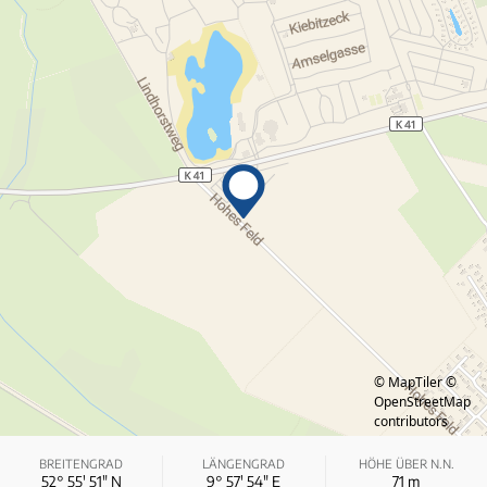
© MapTiler
©
OpenStreetMap
contributors
BREITENGRAD
LÄNGENGRAD
HÖHE ÜBER N.N.
52° 55′ 51″ N
9° 57′ 54″ E
71
m