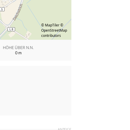
© MapTiler
©
OpenStreetMap
contributors
HÖHE ÜBER N.N.
0
m
ANZEIGE