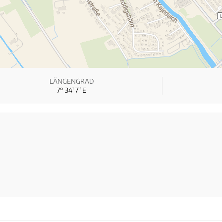
LÄNGENGRAD
7° 34′ 7″ E