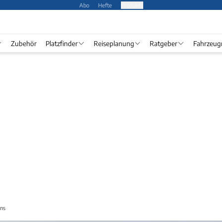
Abo
Hefte
Produkte
Zubehör
Platzfinder
Reiseplanung
Ratgeber
Fahrzeug
ens