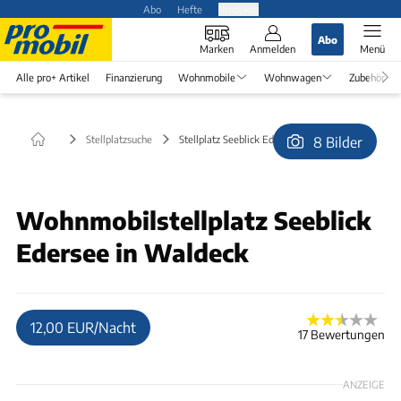
Abo
Hefte
Produkte
Abo
Marken
Anmelden
Menü
Alle pro+ Artikel
Finanzierung
Wohnmobile
Wohnwagen
Zubehör
Stellplatzsuche
Stellplatz Seeblick Edersee in Waldeck
8 Bilder
© Tosi58
Wohnmobilstellplatz Seeblick
Edersee in Waldeck
12,00 EUR/Nacht
17 Bewertungen
ANZEIGE