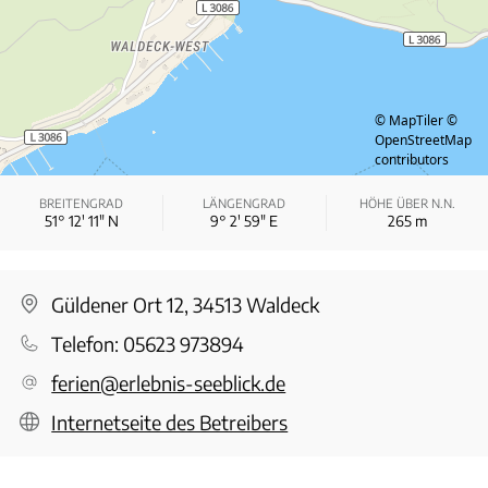
© MapTiler
©
OpenStreetMap
contributors
BREITENGRAD
LÄNGENGRAD
HÖHE ÜBER N.N.
51° 12′ 11″ N
9° 2′ 59″ E
265
m
Güldener Ort 12, 34513 Waldeck
Telefon:
05623 973894
ferien@erlebnis-seeblick.de
Internetseite des Betreibers