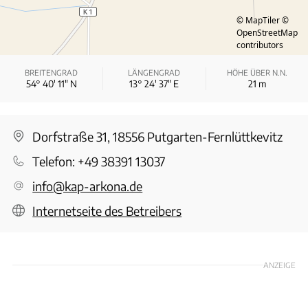
© MapTiler
©
OpenStreetMap
contributors
BREITENGRAD
LÄNGENGRAD
HÖHE ÜBER N.N.
54° 40′ 11″ N
13° 24′ 37″ E
21
m
Dorfstraße 31, 18556 Putgarten-Fernlüttkevitz
Telefon:
+49 38391 13037
info@kap-arkona.de
Internetseite des Betreibers
ANZEIGE