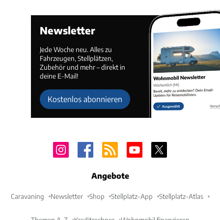
Newsletter
Jede Woche neu. Alles zu
Fahrzeugen, Stellplätzen,
Zubehör und mehr – direkt in
deine E-Mail!
Kostenlos abonnieren
Angebote
Caravaning
Newsletter
Shop
Stellplatz-App
Stellplatz-Atlas
Themen A-Z
Kreditrechner
Wohnmobil finanzieren