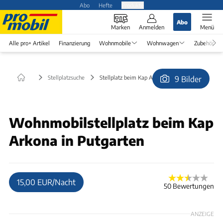
Abo
Hefte
Produkte
Abo
Marken
Anmelden
Menü
Alle pro+ Artikel
Finanzierung
Wohnmobile
Wohnwagen
Zubehör
Stellplatzsuche
Stellplatz beim Kap Arkona in Putgarten
9 Bilder
© lithult
Wohnmobilstellplatz beim Kap
Arkona in Putgarten
15,00 EUR/Nacht
50 Bewertungen
ANZEIGE