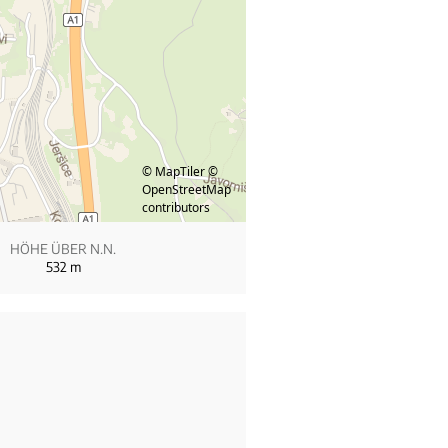
© MapTiler
©
OpenStreetMap
contributors
HÖHE ÜBER N.N.
532
m