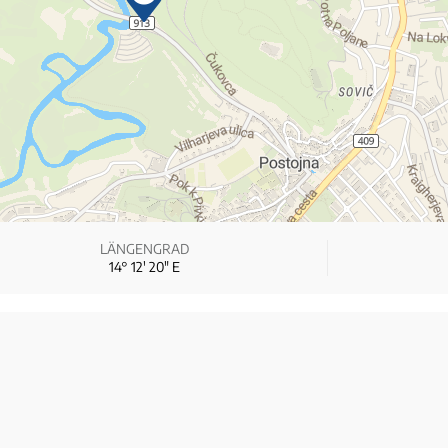
LÄNGENGRAD
14° 12′ 20″ E