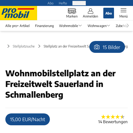
Abo
Hefte
Produkte
Abo
Marken
Anmelden
Menü
Alle pro+ Artikel
Finanzierung
Wohnmobile
Wohnwagen
Zubehör
Stellplatzsuche
Stellplatz an der Freizeitwelt Sauerland in Schmallenberg
15 Bilder
© Freizeitwelt Sauerland
Wohnmobilstellplatz an der
Freizeitwelt Sauerland in
Schmallenberg
15,00 EUR/Nacht
14 Bewertungen