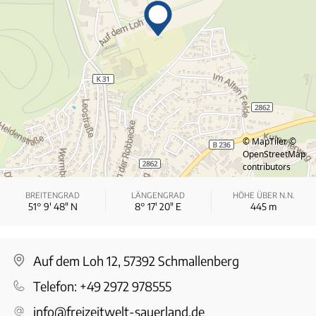
© MapTiler
©
OpenStreetMap
contributors
BREITENGRAD
LÄNGENGRAD
HÖHE ÜBER N.N.
51° 9′ 48″ N
8° 17′ 20″ E
445
m
Auf dem Loh 12, 57392 Schmallenberg
Telefon:
+49 2972 978555
info@freizeitwelt-sauerland.de