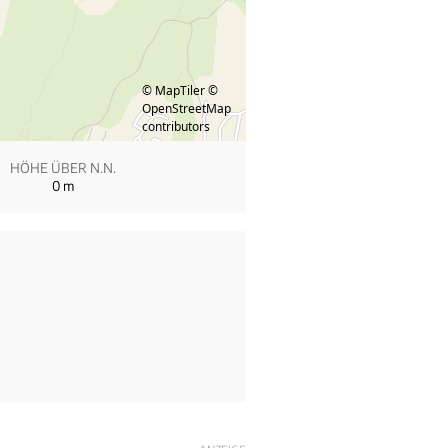
© MapTiler
©
OpenStreetMap
contributors
HÖHE ÜBER N.N.
0
m