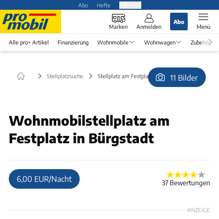
Abo
Hefte
Produkte
Abo
Marken
Anmelden
Menü
Alle pro+ Artikel
Finanzierung
Wohnmobile
Wohnwagen
Zubehör
Stellplatzsuche
Stellplatz am Festplatz in Bürgstadt
11 Bilder
© Wolfgang&Astrid
Wohnmobilstellplatz am
Festplatz in Bürgstadt
6,00 EUR/Nacht
37 Bewertungen
ANZEIGE