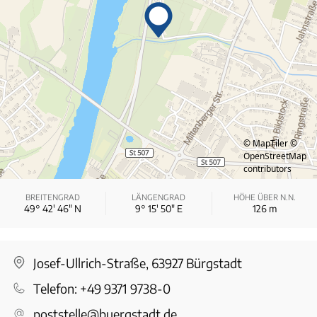
© MapTiler
©
OpenStreetMap
contributors
BREITENGRAD
LÄNGENGRAD
HÖHE ÜBER N.N.
49° 42′ 46″ N
9° 15′ 50″ E
126
m
Josef-Ullrich-Straße, 63927 Bürgstadt
Telefon:
+49 9371 9738-0
poststelle@buergstadt.de