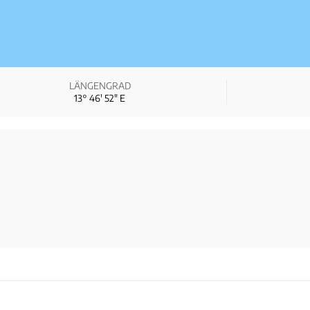
LÄNGENGRAD
13° 46′ 52″ E