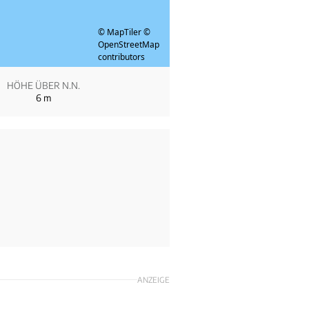
© MapTiler
©
OpenStreetMap
contributors
HÖHE ÜBER N.N.
6
m
ANZEIGE