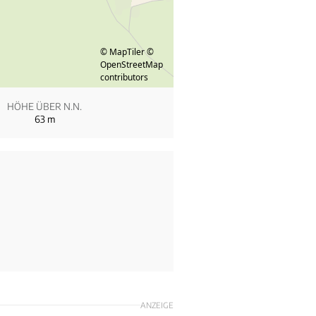
© MapTiler
©
OpenStreetMap
contributors
HÖHE ÜBER N.N.
63
m
ANZEIGE