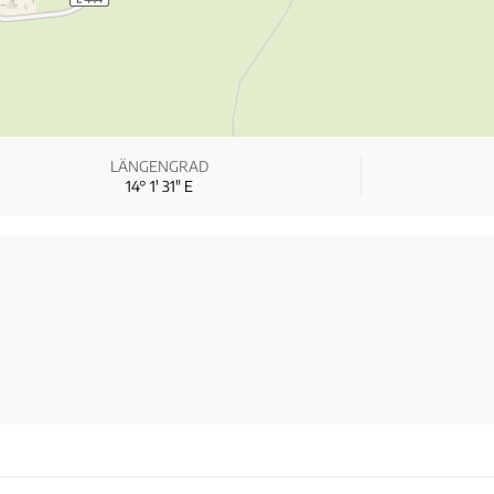
LÄNGENGRAD
14° 1′ 31″ E