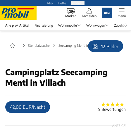
Abo
Hefte
Produkte
Abo
Marken
Anmelden
Menü
Alle pro+ Artikel
Finanzierung
Wohnmobile
Wohnwagen
Zubehör
Stellplatzsuche
Seecamping Mentl in Villach
12 Bilder
© Galeff
Campingplatz Seecamping
Mentl in Villach
42,00 EUR/Nacht
9 Bewertungen
ANZEIGE