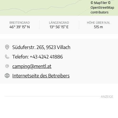
© MapTiler
©
OpenStreetMap
contributors
BREITENGRAD
LÄNGENGRAD
HÖHE ÜBER N.N.
46° 39′ 15″ N
13° 56′ 15″ E
515
m
Süduferstr. 265, 9523 Villach
Telefon:
+43 4242 41886
camping@mentl.at
Internetseite des Betreibers
ANZEIGE