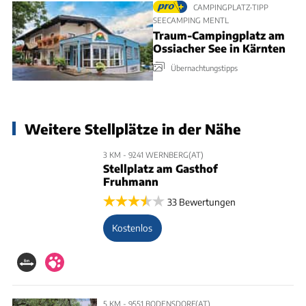
CAMPINGPLATZ-TIPP
SEECAMPING MENTL
Traum-Campingplatz am
Ossiacher See in Kärnten
Übernachtungstipps
Weitere Stellplätze in der Nähe
3 KM - 9241 WERNBERG(AT)
Stellplatz am Gasthof
Fruhmann
33 Bewertungen
Kostenlos
5 KM - 9551 BODENSDORF(AT)