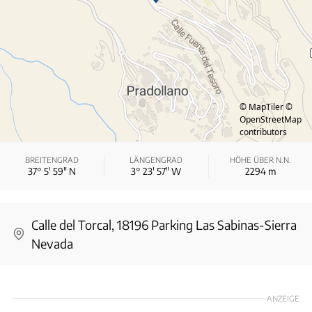
© MapTiler
©
OpenStreetMap
contributors
BREITENGRAD
LÄNGENGRAD
HÖHE ÜBER N.N.
37° 5′ 59″ N
3° 23′ 57″ W
2294
m
Calle del Torcal, 18196 Parking Las Sabinas-Sierra
Nevada
ANZEIGE