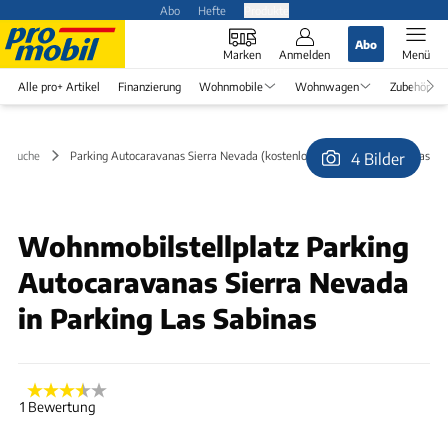
Abo
Hefte
Produkte
Abo
Marken
Anmelden
Menü
Alle pro+ Artikel
Finanzierung
Wohnmobile
Wohnwagen
Zubehör
latzsuche
Parking Autocaravanas Sierra Nevada (kostenlos) in Parking Las Sabinas
4 Bilder
Wohnmobilstellplatz Parking
Autocaravanas Sierra Nevada
in Parking Las Sabinas
1 Bewertung