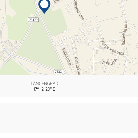
LÄNGENGRAD
17° 12′ 29″ E