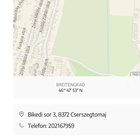
BREITENGRAD
46° 47′ 53″ N
Bikedi sor 3, 8372 Cserszegtomaj
Telefon:
202167959