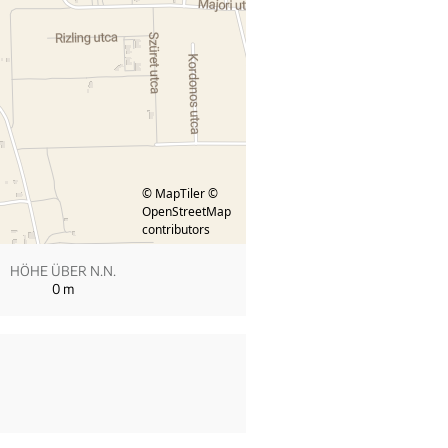
© MapTiler
©
OpenStreetMap
contributors
HÖHE ÜBER N.N.
0
m