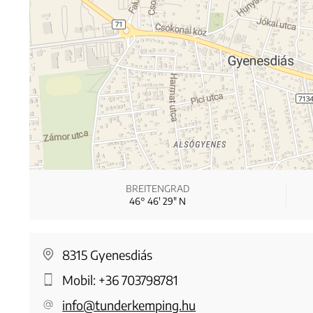
BREITENGRAD
46° 46′ 29″ N
8315 Gyenesdiás
Mobil:
+36 703798781
info@tunderkemping.hu