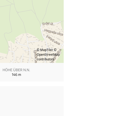
© MapTiler
©
OpenStreetMap
contributors
HÖHE ÜBER N.N.
146
m