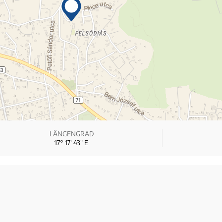
LÄNGENGRAD
17° 17′ 43″ E