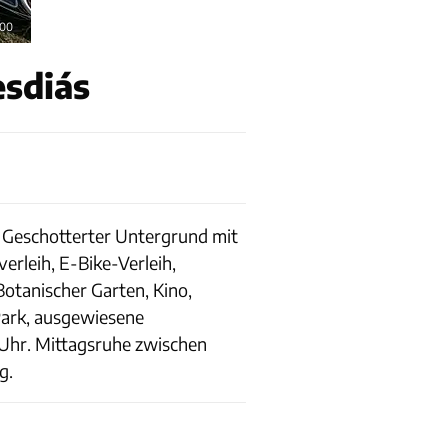
700
esdiás
z. Geschotterter Untergrund mit
erleih, E-Bike-Verleih,
 Botanischer Garten, Kino,
Park, ausgewiesene
Uhr. Mittagsruhe zwischen
g.