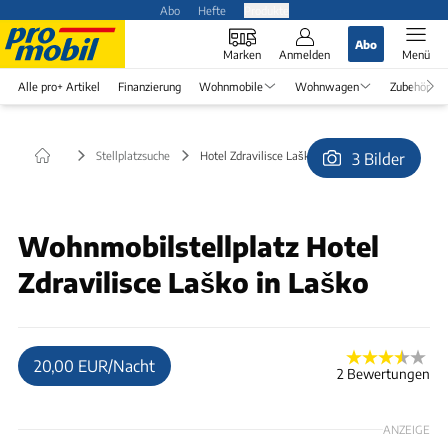
Abo
Hefte
Produkte
Abo
Marken
Anmelden
Menü
Alle pro+ Artikel
Finanzierung
Wohnmobile
Wohnwagen
Zubehör
Stellplatzsuche
Hotel Zdravilisce Laško in Laško
3 Bilder
Wohnmobilstellplatz Hotel
Zdravilisce Laško in Laško
20,00 EUR/Nacht
2 Bewertungen
ANZEIGE