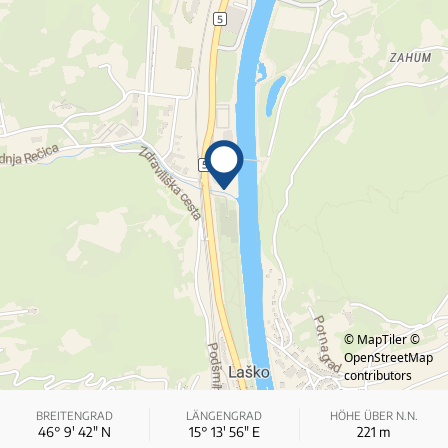
© MapTiler
©
OpenStreetMap
contributors
BREITENGRAD
LÄNGENGRAD
HÖHE ÜBER N.N.
46° 9′ 42″ N
15° 13′ 56″ E
221
m