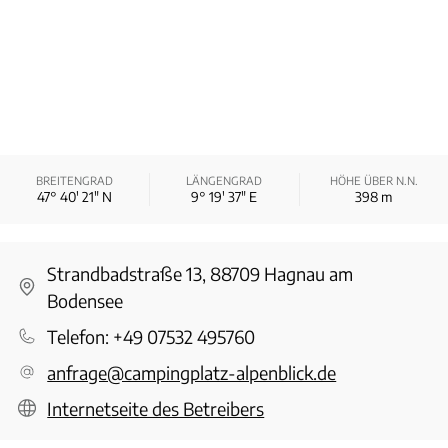
BREITENGRAD
LÄNGENGRAD
HÖHE ÜBER N.N.
47° 40′ 21″ N
9° 19′ 37″ E
398
m
Strandbadstraße 13, 88709 Hagnau am
Bodensee
Telefon:
+49 07532 495760
anfrage@campingplatz-alpenblick.de
Internetseite des Betreibers