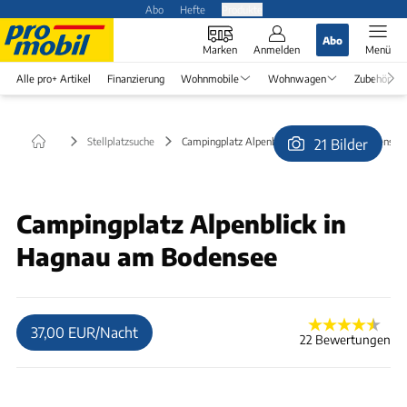
Abo
Hefte
Produkte
Abo
Marken
Anmelden
Menü
Alle pro+ Artikel
Finanzierung
Wohnmobile
Wohnwagen
Zubehör
Stellplatzsuche
Campingplatz Alpenblick in Hagnau am Bodensee
21 Bilder
© Campingplatz Alpenblick
Campingplatz Alpenblick in
Hagnau am Bodensee
37,00 EUR/Nacht
22 Bewertungen