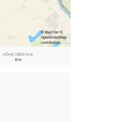
© MapTiler
©
OpenStreetMap
contributors
HÖHE ÜBER N.N.
8
m