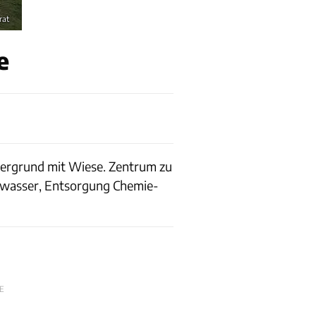
rat
e
tergrund mit Wiese. Zentrum zu
auwasser, Entsorgung Chemie-
E