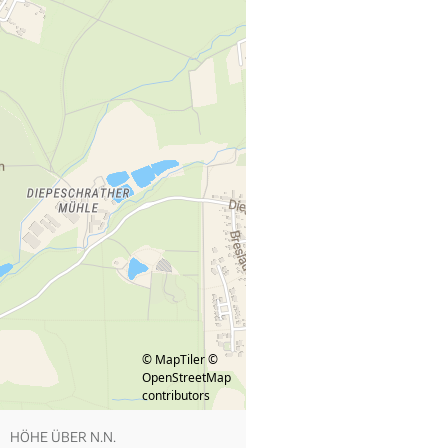
© MapTiler
©
OpenStreetMap
contributors
HÖHE ÜBER N.N.