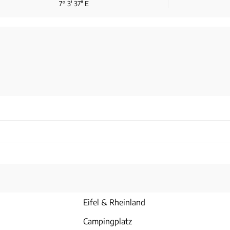
7° 3′ 37″ E
Eifel & Rheinland
Campingplatz