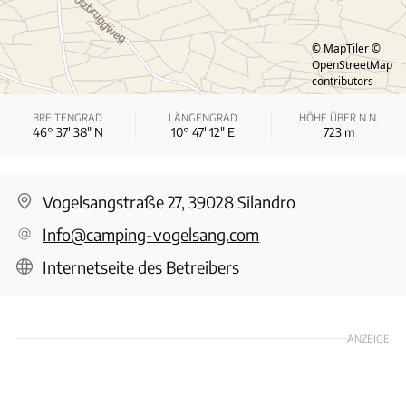
© MapTiler
©
OpenStreetMap
contributors
BREITENGRAD
LÄNGENGRAD
HÖHE ÜBER N.N.
46° 37′ 38″ N
10° 47′ 12″ E
723
m
Vogelsangstraße 27, 39028 Silandro
Info@camping-vogelsang.com
Internetseite des Betreibers
ANZEIGE