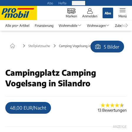
Abo
Hefte
Produkte
Abo
Marken
Anmelden
Menü
Alle pro+ Artikel
Finanzierung
Wohnmobile
Wohnwagen
Zubehör
Stellplatzsuche
Camping Vogelsang in Silandro
5 Bilder
© Profischrauber
Campingplatz Camping
Vogelsang in Silandro
48,00 EUR/Nacht
13 Bewertungen
ANZEIGE