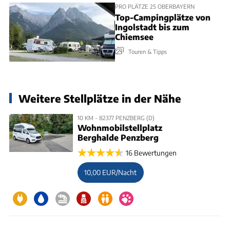
PRO PLÄTZE 25 OBERBAYERN
Top-Campingplätze von
Ingolstadt bis zum
Chiemsee
Touren & Tipps
Weitere Stellplätze in der Nähe
10 KM - 82377 PENZBERG (D)
Wohnmobilstellplatz
Berghalde Penzberg
16 Bewertungen
10,00 EUR/Nacht