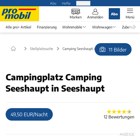
Abo
Hefte
Produkte
Abo
Marken
Anmelden
Menü
Alle pro+ Artikel
Finanzierung
Wohnmobile
Wohnwagen
Zubehör
Stellplatzsuche
Camping Seeshaupt in Seeshaupt
11 Bilder
© Diggler
Campingplatz Camping
Seeshaupt in Seeshaupt
49,50 EUR/Nacht
12 Bewertungen
ANZEIGE