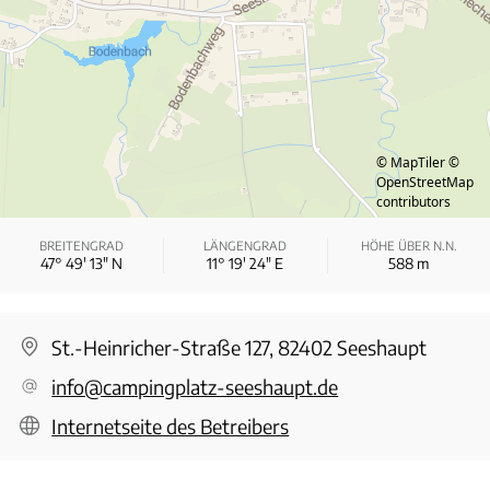
© MapTiler
©
OpenStreetMap
contributors
BREITENGRAD
LÄNGENGRAD
HÖHE ÜBER N.N.
47° 49′ 13″ N
11° 19′ 24″ E
588
m
St.-Heinricher-Straße 127, 82402 Seeshaupt
info@campingplatz-seeshaupt.de
Internetseite des Betreibers