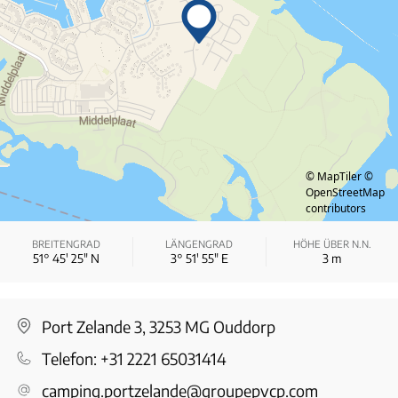
© MapTiler
©
OpenStreetMap
contributors
BREITENGRAD
LÄNGENGRAD
HÖHE ÜBER N.N.
51° 45′ 25″ N
3° 51′ 55″ E
3
m
Port Zelande 3, 3253 MG Ouddorp
Telefon:
+31 2221 65031414
camping.portzelande@groupepvcp.com