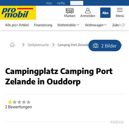
Abo
Hefte
Produkte
Abo
Marken
Anmelden
Menü
Alle pro+ Artikel
Finanzierung
Wohnmobile
Wohnwagen
Zubehör
Stellplatzsuche
Camping Port Zelande (kostenlos) in Ouddorp
2 Bilder
© SG1
Campingplatz Camping Port
Zelande in Ouddorp
2 Bewertungen
ANZEIGE