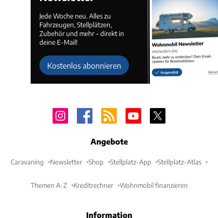
Jede Woche neu. Alles zu
Fahrzeugen, Stellplätzen,
Zubehör und mehr – direkt in
deine E-Mail!
Kostenlos abonnieren
Angebote
Caravaning
Newsletter
Shop
Stellplatz-App
Stellplatz-Atlas
Themen A-Z
Kreditrechner
Wohnmobil finanzieren
Information