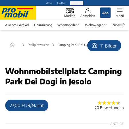
Abo
Hefte
Produkte
Abo
Marken
Anmelden
Menü
Alle pro+ Artikel
Finanzierung
Wohnmobile
Wohnwagen
Zubehör
Stellplatzsuche
Camping Park Dei Dogi in Jesolo
11 Bilder
© iPhone
Wohnmobilstellplatz Camping
Park Dei Dogi in Jesolo
27,00 EUR/Nacht
20 Bewertungen
ANZEIGE