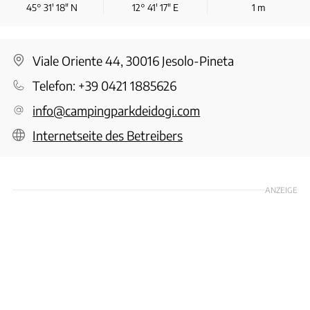
45° 31′ 18″ N
12° 41′ 17″ E
1
m
Viale Oriente 44, 30016 Jesolo-Pineta
Telefon:
+39 0421 1885626
info@campingparkdeidogi.com
Internetseite des Betreibers
ANZEIGE