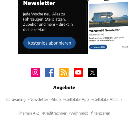
Newsletter
Jede Woche neu. Alles zu
Fahrzeugen, Stellplätzen,
Zubehör und mehr – direkt in
deine E-Mail!
Kostenlos abonnieren
Angebote
Caravaning
Newsletter
Shop
Stellplatz-App
Stellplatz-Atlas
Themen A-Z
Kreditrechner
Wohnmobil finanzieren