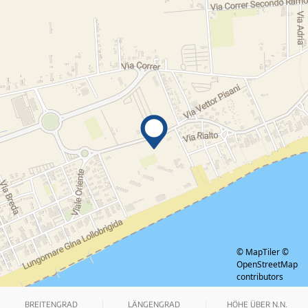
© MapTiler
©
OpenStreetMap
contributors
BREITENGRAD
LÄNGENGRAD
HÖHE ÜBER N.N.