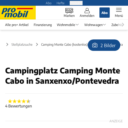
Abo
Hefte
Produkte
Abo
Marken
Anmelden
Menü
Alle pro+ Artikel
Finanzierung
Wohnmobile
Wohnwagen
Zubehör
Stellplatzsuche
Camping Monte Cabo (kostenlos) in Sanxenxo/Pontevedra
2 Bilder
© DieterG
Campingplatz Camping Monte
Cabo in Sanxenxo/Pontevedra
4 Bewertungen
ANZEIGE