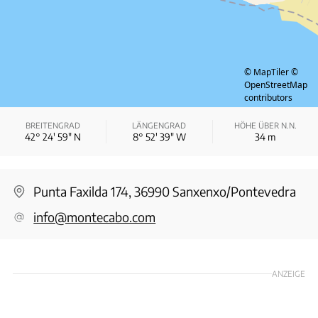
© MapTiler
©
OpenStreetMap
contributors
BREITENGRAD
LÄNGENGRAD
HÖHE ÜBER N.N.
42° 24′ 59″ N
8° 52′ 39″ W
34
m
Punta Faxilda 174, 36990 Sanxenxo/Pontevedra
info@montecabo.com
ANZEIGE