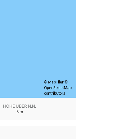
© MapTiler
©
OpenStreetMap
contributors
HÖHE ÜBER N.N.
5
m