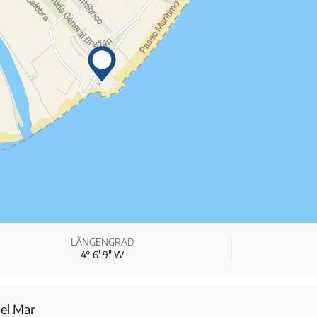
LÄNGENGRAD
4° 6′ 9″ W
del Mar