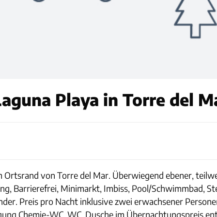
guna Playa in Torre del M
 Ortsrand von Torre del Mar. Überwiegend ebener, teilweis
, Barrierefrei, Minimarkt, Imbiss, Pool/Schwimmbad, Ste
inder. Preis pro Nacht inklusive zwei erwachsener Person
rgung Chemie-WC, WC, Dusche im Übernachtungspreis ent