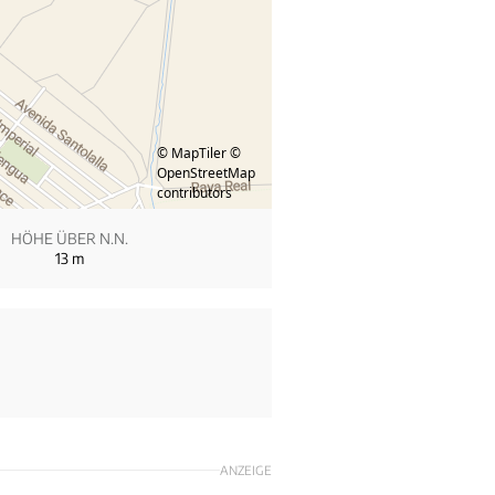
© MapTiler
©
OpenStreetMap
contributors
HÖHE ÜBER N.N.
13
m
ANZEIGE