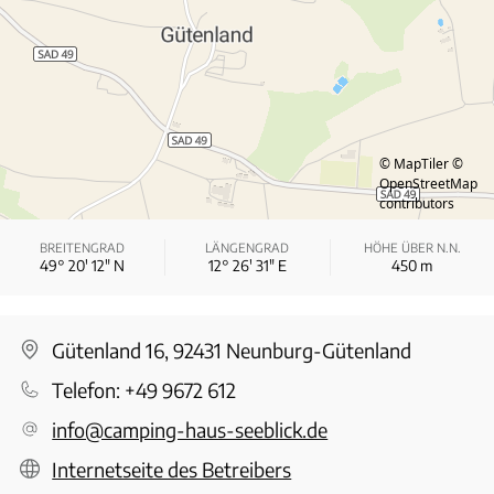
© MapTiler
©
OpenStreetMap
contributors
BREITENGRAD
LÄNGENGRAD
HÖHE ÜBER N.N.
49° 20′ 12″ N
12° 26′ 31″ E
450
m
Gütenland 16, 92431 Neunburg-Gütenland
Telefon:
+49 9672 612
info@camping-haus-seeblick.de
Internetseite des Betreibers