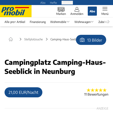
Abo
Hefte
Produkte
Abo
Marken
Anmelden
Menü
Alle pro+ Artikel
Finanzierung
Wohnmobile
Wohnwagen
Zubehör
Stellplatzsuche
Camping-Haus-Seeblick in Neunburg
13 Bilder
© camping-haus-seeblick
Campingplatz Camping-Haus-
Seeblick in Neunburg
21,00 EUR/Nacht
11 Bewertungen
ANZEIGE