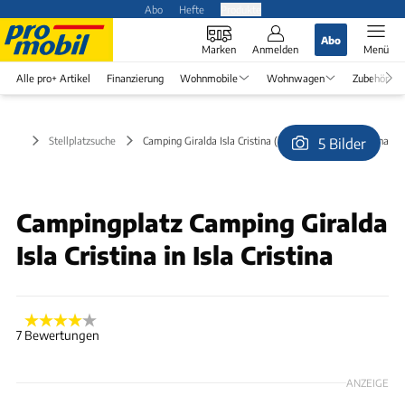
Abo
Hefte
Produkte
Abo
Marken
Anmelden
Menü
Alle pro+ Artikel
Finanzierung
Wohnmobile
Wohnwagen
Zubehör
Stellplatzsuche
Camping Giralda Isla Cristina (kostenlos) in Isla Cristina
5 Bilder
© wimfolders
Campingplatz Camping Giralda
Isla Cristina in Isla Cristina
7 Bewertungen
ANZEIGE