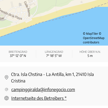
© MapTiler
©
OpenStreetMap
contributors
BREITENGRAD
LÄNGENGRAD
HÖHE ÜBER N.N.
37° 12′ 0″ N
7° 18′ 5″ W
5
m
Ctra. Isla Chstina - La Antilla, km 1, 21410 Isla
Cristina
campinggiralda@infonegocio.com
Internetseite des Betreibers
*