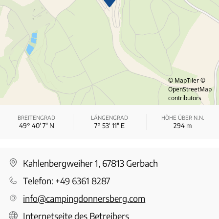
© MapTiler
©
OpenStreetMap
contributors
BREITENGRAD
LÄNGENGRAD
HÖHE ÜBER N.N.
49° 40′ 7″ N
7° 53′ 11″ E
294
m
Kahlenbergweiher 1, 67813 Gerbach
Telefon:
+49 6361 8287
info@campingdonnersberg.com
Internetseite des Betreibers