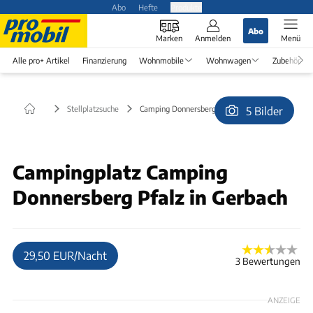
Abo
Hefte
Produkte
Abo
Marken
Anmelden
Menü
Alle pro+ Artikel
Finanzierung
Wohnmobile
Wohnwagen
Zubehör
Stellplatzsuche
Camping Donnersberg Pfalz in Gerbach
5 Bilder
© 4radwohnung
Campingplatz Camping
Donnersberg Pfalz in Gerbach
29,50 EUR/Nacht
3 Bewertungen
ANZEIGE