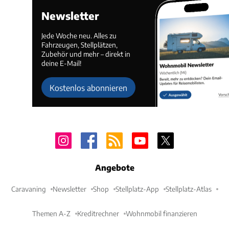
Newsletter
Jede Woche neu. Alles zu
Fahrzeugen, Stellplätzen,
Zubehör und mehr – direkt in
deine E-Mail!
Kostenlos abonnieren
Angebote
Caravaning
Newsletter
Shop
Stellplatz-App
Stellplatz-Atlas
Themen A-Z
Kreditrechner
Wohnmobil finanzieren