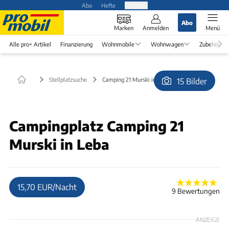
Abo
Hefte
Produkte
Abo
Marken
Anmelden
Menü
Alle pro+ Artikel
Finanzierung
Wohnmobile
Wohnwagen
Zubehör
Stellplatzsuche
Camping 21 Murski in Leba
15 Bilder
© Baum66
Campingplatz Camping 21
Murski in Leba
15,70 EUR/Nacht
9 Bewertungen
ANZEIGE