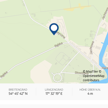
© MapTiler
©
OpenStreetMap
contributors
BREITENGRAD
LÄNGENGRAD
HÖHE ÜBER N.N.
54° 45′ 42″ N
17° 32′ 19″ E
4
m