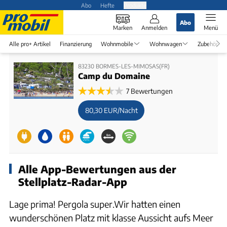
Abo
Hefte
Produkte
Abo
Marken
Anmelden
Menü
Alle pro+ Artikel
Finanzierung
Wohnmobile
Wohnwagen
Zubehör
83230 BORMES-LES-MIMOSAS(FR)
Camp du Domaine
7 Bewertungen
80,30 EUR/Nacht
Alle App-Bewertungen aus der
Stellplatz-Radar-App
Lage prima! Pergola super.Wir hatten einen
wunderschönen Platz mit klasse Aussicht aufs Meer