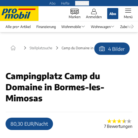
Abo
Hefte
Produkte
Abo
Marken
Anmelden
Menü
Alle pro+ Artikel
Finanzierung
Wohnmobile
Wohnwagen
Zubehör
Stellplatzsuche
Camp du Domaine in Bormes-les-Mimosas
4 Bilder
Campingplatz Camp du
Domaine in Bormes-les-
Mimosas
80,30 EUR/Nacht
7 Bewertungen