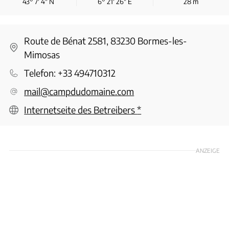
43° 7′ 4″ N
6° 21′ 26″ E
28
m
Route de Bénat 2581, 83230 Bormes-les-
Mimosas
Telefon:
+33 494710312
mail@campdudomaine.com
Internetseite des Betreibers
*
ANZEIGE