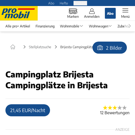
Abo
Hefte
Produkte
Abo
Marken
Anmelden
Menü
Alle pro+ Artikel
Finanzierung
Wohnmobile
Wohnwagen
Zubehör
Stellplatzsuche
Brijesta Campingplätze in Brijesta
2 Bilder
© Frank G.
Campingplatz Brijesta
Campingplätze in Brijesta
21,45 EUR/Nacht
12 Bewertungen
ANZEIGE