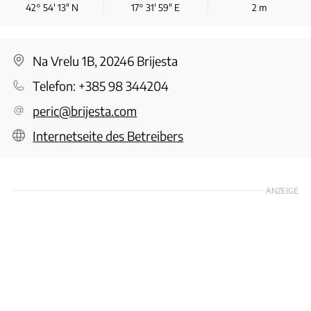
42° 54′ 13″ N
17° 31′ 59″ E
2
m
Na Vrelu 1B, 20246 Brijesta
Telefon:
+385 98 344204
peric@brijesta.com
Internetseite des Betreibers
ANZEIGE