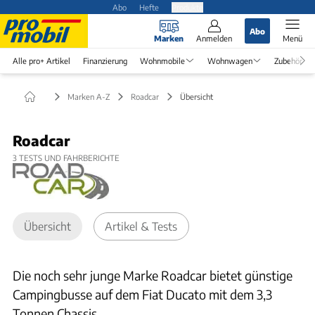
Abo
Hefte
Produkte
Abo
Marken
Anmelden
Menü
Alle pro+ Artikel
Finanzierung
Wohnmobile
Wohnwagen
Zubehör
Marken A-Z
Roadcar
Übersicht
Roadcar
3
TESTS UND FAHRBERICHTE
Übersicht
Artikel & Tests
Die noch sehr junge Marke Roadcar bietet günstige
Campingbusse auf dem Fiat Ducato mit dem 3,3
Tonnen Chassis.