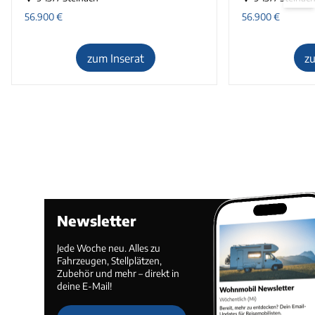
56.900
€
56.900
€
zum Inserat
z
Newsletter
Jede Woche neu. Alles zu
Fahrzeugen, Stellplätzen,
Zubehör und mehr – direkt in
deine E-Mail!