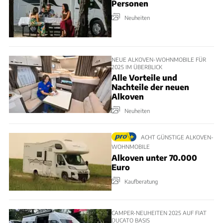
Personen
Neuheiten
NEUE ALKOVEN-WOHNMOBILE FÜR
2025 IM ÜBERBLICK
Alle Vorteile und
Nachteile der neuen
Alkoven
Neuheiten
ACHT GÜNSTIGE ALKOVEN-
WOHNMOBILE
Alkoven unter 70.000
Euro
Kaufberatung
CAMPER-NEUHEITEN 2025 AUF FIAT
DUCATO BASIS