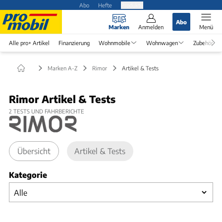
Abo
Hefte
Produkte
Abo
Marken
Anmelden
Menü
Alle pro+ Artikel
Finanzierung
Wohnmobile
Wohnwagen
Zubehör
Marken A-Z
Rimor
Artikel & Tests
Rimor Artikel & Tests
2
TESTS UND FAHRBERICHTE
Übersicht
Artikel & Tests
Kategorie