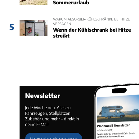
Sommerurlaub
WARUM ABSORBER-KÜHLSCHRÄNKE BEI HITZE
VERSAGEN
5
Wenn der Kühlschrank bei Hitze
streikt
Newsletter
Jede Woche neu. Alles zu
Fahrzeugen, Stellplätzen,
Zubehör und mehr – direkt in
deine E-Mail!