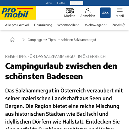
Abo
Hefte
Produkte
Abo
Marken
Anmelden
Menü
Alle pro+ Artikel
Finanzierung
Wohnmobile
Wohnwagen
Zubehör
Campingplatz-Tipps im schönen Salzkammergut
REISE-TIPPS FÜR DAS SALZKAMMERGUT IN ÖSTERREICH
Campingurlaub zwischen den
schönsten Badeseen
Das Salzkammergut in Österreich verzaubert mit
seiner malerischen Landschaft aus Seen und
Bergen. Die Region bietet eine reiche Mischung
aus historischen Städten wie Bad Ischl und
idyllischen Dörfern wie Hallstatt. Entdecken Sie