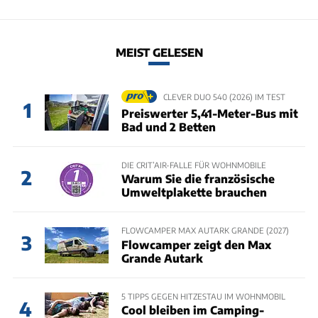
MEIST GELESEN
CLEVER DUO 540 (2026) IM TEST
1
Preiswerter 5,41-Meter-Bus mit
Bad und 2 Betten
DIE CRIT’AIR-FALLE FÜR WOHNMOBILE
2
Warum Sie die französische
Umweltplakette brauchen
FLOWCAMPER MAX AUTARK GRANDE (2027)
3
Flowcamper zeigt den Max
Grande Autark
5 TIPPS GEGEN HITZESTAU IM WOHNMOBIL
4
Cool bleiben im Camping-