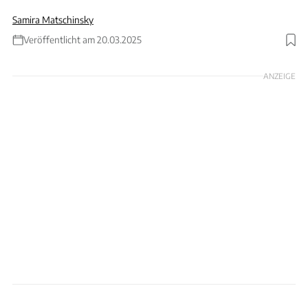
Samira Matschinsky
Veröffentlicht am 20.03.2025
Foto: Dado Daniela und Jan Hakan Dahlstrom via GettyImages (Fotokollage)
ANZEIGE