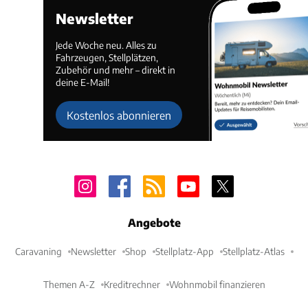
Newsletter
Jede Woche neu. Alles zu
Fahrzeugen, Stellplätzen,
Zubehör und mehr – direkt in
deine E-Mail!
Kostenlos abonnieren
Angebote
Caravaning
Newsletter
Shop
Stellplatz-App
Stellplatz-Atlas
Themen A-Z
Kreditrechner
Wohnmobil finanzieren