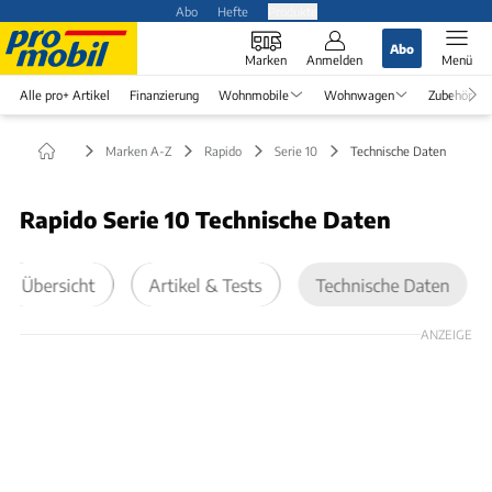
Abo
Hefte
Produkte
Abo
Marken
Anmelden
Menü
Alle pro+ Artikel
Finanzierung
Wohnmobile
Wohnwagen
Zubehör
Marken A-Z
Rapido
Serie 10
Technische Daten
Rapido Serie 10 Technische Daten
Übersicht
Artikel & Tests
Technische Daten
ANZEIGE