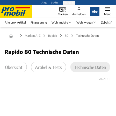
Abo
Hefte
Produkte
Abo
Marken
Anmelden
Menü
Alle pro+ Artikel
Finanzierung
Wohnmobile
Wohnwagen
Zubehör
Marken A-Z
Rapido
80
Technische Daten
Rapido 80 Technische Daten
Übersicht
Artikel & Tests
Technische Daten
ANZEIGE