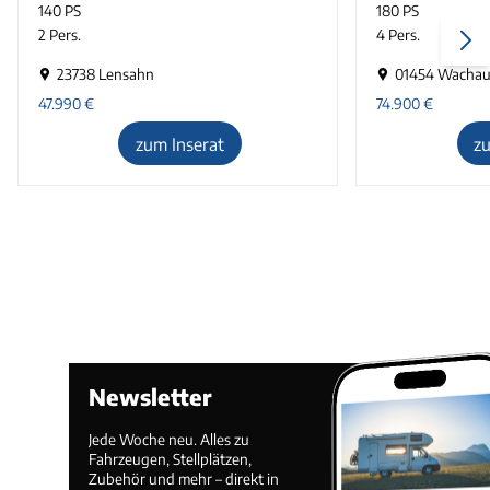
140 PS
180 PS
2 Pers.
4 Pers.
23738 Lensahn
01454 Wacha
47.990
€
74.900
€
zum Inserat
z
Newsletter
Jede Woche neu. Alles zu
Fahrzeugen, Stellplätzen,
Zubehör und mehr – direkt in