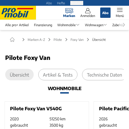
Abo
Hefte
Produkte
Abo
Marken
Anmelden
Menü
Alle pro+ Artikel
Finanzierung
Wohnmobile
Wohnwagen
Zubehör
Marken A-Z
Pilote
Foxy Van
Übersicht
Pilote Foxy Van
Übersicht
Artikel & Tests
Technische Daten
WOHNMOBILE
Pilote Foxy Van V540G
Pilote Pacifi
2020
51250 km
2026
gebraucht
3500 kg
gebraucht