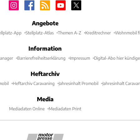
Angebote
ellplatz-App
Stellplatz-Atlas
Themen A-Z
Kreditrechner
Wohnmobil fi
Information
Manager
Barrierefreiheitserklärung
Impressum
Digital-Abo hier kündig
Heftarchiv
mobil
Heftarchiv Caravaning
Jahresinhalt Promobil
Jahresinhalt Carava
Media
Mediadaten Online
Mediadaten Print