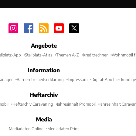
Angebote
ellplatz-App
Stellplatz-Atlas
Themen A-Z
Kreditrechner
Wohnmobil fi
Information
Manager
Barrierefreiheitserklärung
Impressum
Digital-Abo hier kündig
Heftarchiv
mobil
Heftarchiv Caravaning
Jahresinhalt Promobil
Jahresinhalt Carava
Media
Mediadaten Online
Mediadaten Print