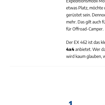
Expeditionsmobil Mon
etwas Platz, möchte 
gerüstet sein. Denno
mehr. Das gilt auch f
für Offroad-Camper.
Der EX 462 ist das kl
4x4
anbietet. Wer da
wird kaum glauben, w
1