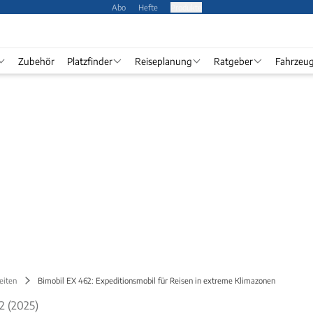
Abo
Hefte
Produkte
Zubehör
Platzfinder
Reiseplanung
Ratgeber
Fahrzeu
eiten
Bimobil EX 462: Expeditionsmobil für Reisen in extreme Klimazonen
2 (2025)