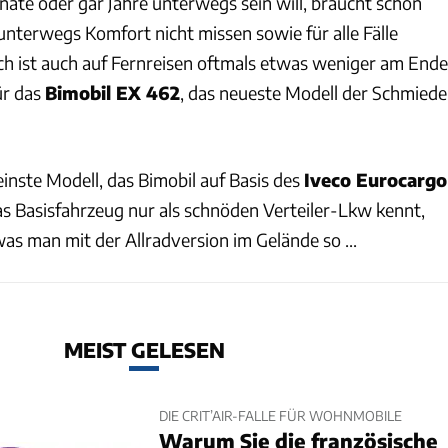
ate oder gar Jahre unterwegs sein will, braucht schon
unterwegs Komfort nicht missen sowie für alle Fälle
ch ist auch auf Fernreisen oftmals etwas weniger am Ende
ür das
Bimobil EX 462
, das neueste Modell der Schmiede
einste Modell, das Bimobil auf Basis des
Iveco Eurocargo
s Basisfahrzeug nur als schnöden Verteiler-Lkw kennt,
as man mit der Allradversion im Gelände so ...
MEIST GELESEN
DIE CRIT’AIR-FALLE FÜR WOHNMOBILE
Warum Sie die französische