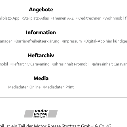
Angebote
ellplatz-App
Stellplatz-Atlas
Themen A-Z
Kreditrechner
Wohnmobil fi
Information
Manager
Barrierefreiheitserklärung
Impressum
Digital-Abo hier kündig
Heftarchiv
mobil
Heftarchiv Caravaning
Jahresinhalt Promobil
Jahresinhalt Carava
Media
Mediadaten Online
Mediadaten Print
il ist ein Teil der Motor Presse Stuttgart GmbH & Co.KG