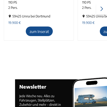
110 PS
110 PS
2 Pers.
2 Pers.
59425 Unna bei Dortmund
59425 Unna b
19.900
€
19.900
€
zum Inserat
z
Newsletter
Jede Woche neu. Alles zu
Fahrzeugen, Stellplätzen,
Zubehör und mehr – direkt in