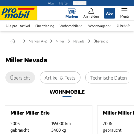
Abo
Hefte
Produkte
Abo
Marken
Anmelden
Menü
Alle pro+ Artikel
Finanzierung
Wohnmobile
Wohnwagen
Zubehör
Marken A-Z
Miller
Nevada
Übersicht
Miller Nevada
Übersicht
Artikel & Tests
Technische Daten
WOHNMOBILE
Miller Miller Erie
Miller Miller 
2006
155000 km
2006
gebraucht
3400 kg
gebraucht