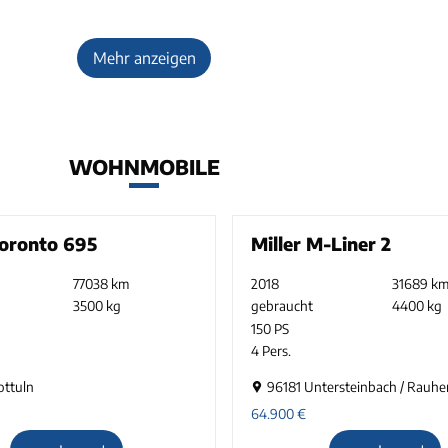
Mehr anzeigen
WOHNMOBILE
Toronto 695
Miller M-Liner 2
77038 km
2018
31689 k
3500 kg
gebraucht
4400 kg
150 PS
4 Pers.
ottuln
96181 Untersteinbach / Rauh
64.900
€