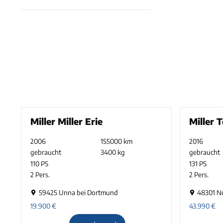
Miller Miller Erie
Miller 
2006
155000 km
2016
gebraucht
3400 kg
gebraucht
110 PS
131 PS
2 Pers.
2 Pers.
59425 Unna bei Dortmund
48301 N
19.900
€
43.990
€