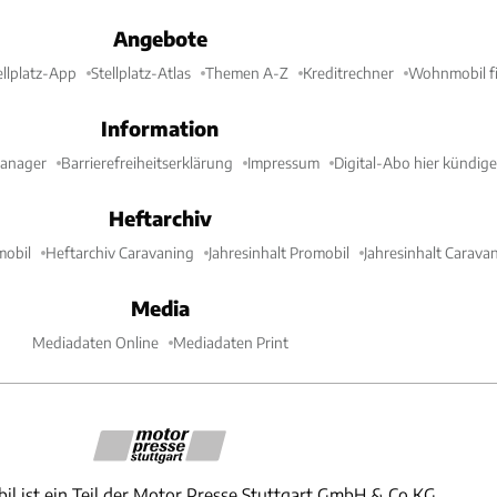
Angebote
ellplatz-App
Stellplatz-Atlas
Themen A-Z
Kreditrechner
Wohnmobil fi
Information
Manager
Barrierefreiheitserklärung
Impressum
Digital-Abo hier kündig
Heftarchiv
mobil
Heftarchiv Caravaning
Jahresinhalt Promobil
Jahresinhalt Carava
Media
Mediadaten Online
Mediadaten Print
il ist ein Teil der Motor Presse Stuttgart GmbH & Co.KG