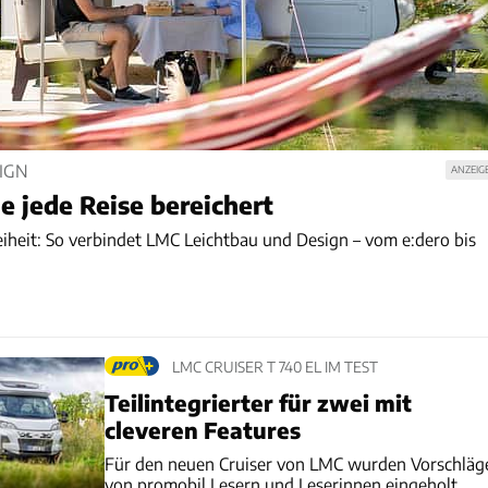
IGN
ANZEIG
ie jede Reise bereichert
iheit: So verbindet LMC Leichtbau und Design – vom e:dero bis
LMC CRUISER T 740 EL IM TEST
Teilintegrierter für zwei mit
cleveren Features
Für den neuen Cruiser von LMC wurden Vorschläg
von promobil Lesern und Leserinnen eingeholt.