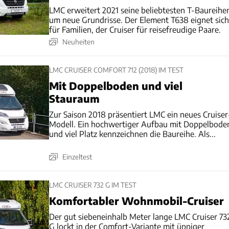
LMC erweitert 2021 seine beliebtesten T-Baureihe
um neue Grundrisse. Der Element T638 eignet sich
für Familien, der Cruiser für reisefreudige Paare.
Neuheiten
LMC CRUISER COMFORT 712 (2018) IM TEST
Mit Doppelboden und viel
Stauraum
Zur Saison 2018 präsentiert LMC ein neues Cruiser
Modell. Ein hochwertiger Aufbau mit Doppelbode
und viel Platz kennzeichnen die Baureihe. Als...
Einzeltest
LMC CRUISER 732 G IM TEST
Komfortabler Wohnmobil-Cruiser
Der gut siebeneinhalb Meter lange LMC Cruiser 73
G lockt in der Comfort-Variante mit üppiger